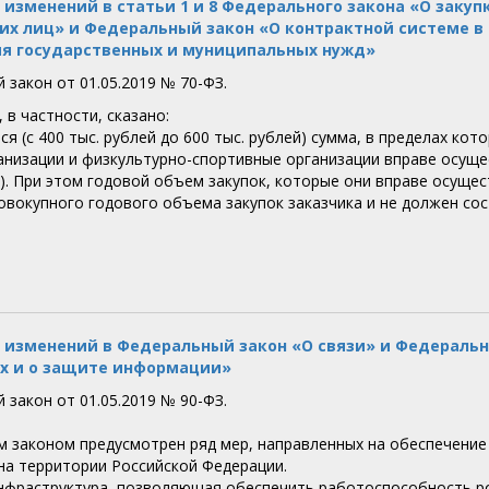
 изменений в статьи 1 и 8 Федерального закона «О закуп
х лиц» и Федеральный закон «О контрактной системе в с
я государственных и муниципальных нужд»
 закон от 01.05.2019 № 70-ФЗ.
 в частности, сказано:
я (с 400 тыс. рублей до 600 тыс. рублей) сумма, в пределах ко
анизации и физкультурно-спортивные организации вправе осущес
). При этом годовой объем закупок, которые они вправе осущес
овокупного годового объема закупок заказчика и не должен сос
 изменений в Федеральный закон «О связи» и Федерал
х и о защите информации»
 закон от 01.05.2019 № 90-ФЗ.
 законом предусмотрен ряд мер, направленных на обеспечение
на территории Российской Федерации.
нфраструктура, позволяющая обеспечить работоспособность ро