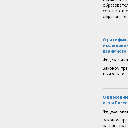
образовател
соответстве
образовател
О ратифик
исследован
взаимного 
Федеральный
Законом пре
Вычислитель
О внесении
акты Росс
Федеральный
Законом пре
распростран