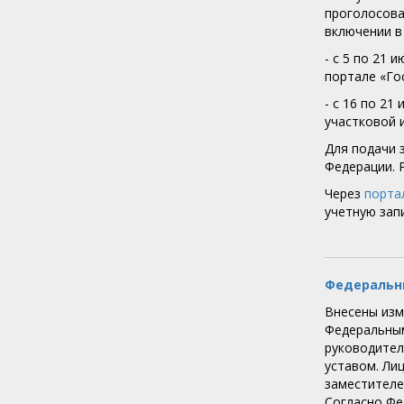
проголосова
включении в
- с 5 по 21
портале «Гос
- с 16 по 2
участковой 
Для подачи 
Федерации. 
Через
порта
учетную запи
Федеральны
Внесены изме
Федеральным
руководител
уставом. Ли
заместителе
Согласно Фе