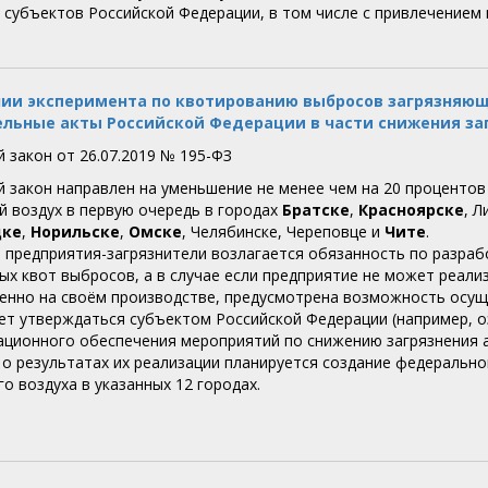
 субъектов Российской Федерации, в том числе с привлечением
ии эксперимента по квотированию выбросов загрязняющ
льные акты Российской Федерации в части снижения за
 закон от 26.07.2019 № 195-ФЗ
 закон направлен на уменьшение не менее чем на 20 проценто
 воздух в первую очередь в городах
Братске
,
Красноярске
, 
цке
,
Норильске
,
Омске
, Челябинске, Череповце и
Чите
.
 предприятия-загрязнители возлагается обязанность по разра
ых квот выбросов, а в случае если предприятие не может реал
енно на своём производстве, предусмотрена возможность осущ
ет утверждаться субъектом Российской Федерации (например, озе
ционного обеспечения мероприятий по снижению загрязнения 
о результатах их реализации планируется создание федеральн
о воздуха в указанных 12 городах.