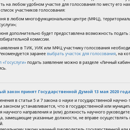
ть на любом удобном участке для голосования по месту его на
 список участников голосования:
 июня в любом многофункциональном центре (МФЦ), территориал
услуги»;
1 июня дополнительно будет предоставлена возможность подать 
избирательной комиссии.
заявления в ТИК, УИК или МФЦ участнику голосования необходи
Рекомендуется заранее
выбрать участок для голосования
, на к
л «Госуслуги»
подать заявление можно в разделе «Личный кабин
сь.
й закон принят Государственной Думой 13 мая 2020 года
нения в статьи 5 и 7 закона о науке и государственной научно
 законом устанавливается, что в государственной или муницип
я научного направления и (или) должность научного руководите
ца, замещающие указанные должности, не вправе осуществлять 
й.
деральному закону научный руководитель государственной или 