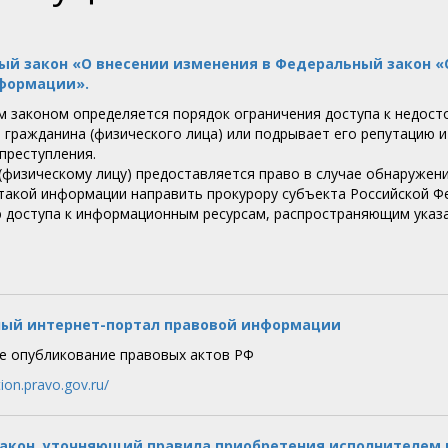
й закон «О внесении изменения в Федеральный закон «
формации».
 законом определяется порядок ограничения доступа к недост
 гражданина (физического лица) или подрывает его репутацию и
преступления.
(физическому лицу) предоставляется право в случае обнаруже
такой информации направить прокурору субъекта Российской Фе
 доступа к информационным ресурсам, распространяющим указа
ый интернет-портал правовой информации
 опубликование правовых актов РФ
tion.pravo.gov.ru/
акон, уточняющий правила приобретения исполнителем 