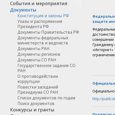
События и мероприятия
Документы
Конституция и законы РФ
Федеральны
Указы и распоряжения
защите ин
Президента РФ
Федеральным
Документы Правительства РФ
достоинство
Документы федеральных
совершении 
министерств и ведомств
Гражданину 
Документы РАН
«Интернет» 
Документы регионов
ограничению
Документы CO РАН
Государственное задание СО
РАН
О противодействии
коррупции
Официальн
Повестки заседаний
Официальное
Президиума СО РАН
Список документов по годам
http://publica
Поиск документов
Конкурсы и гранты
Подписан з