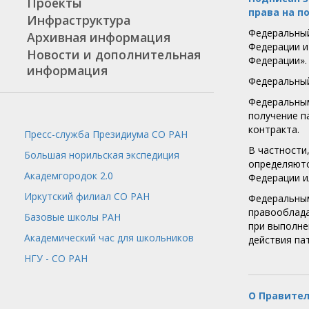
Проекты
права на п
Инфраструктура
Федеральный
Архивная информация
Федерации и
Новости и дополнительная
Федерации».
информация
Федеральный
Федеральным
получение п
контракта.
Пресс-служба
Президиума СО РАН
В частности
Большая норильская экспедиция
определяютс
Академгородок 2.0
Федерации и
Иркутский филиал СО РАН
Федеральным
правооблада
Базовые школы РАН
при выполне
Академический час для школьников
действия па
НГУ - СО РАН
О Правите