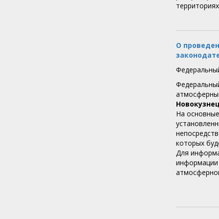
территориях
О проведен
законодате
Федеральный
Федеральный
атмосферный
Новокузне
На основные
установленн
непосредств
которых буд
Для информа
информации 
атмосферног