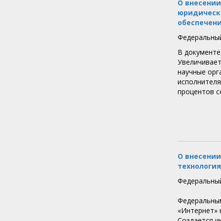
О внесении
юридически
обеспечени
Федеральный
В документе,
Увеличиваетс
научные орг
исполнителя
процентов с
О внесении
технология
Федеральный
Федеральным
«Интернет» 
Создается и