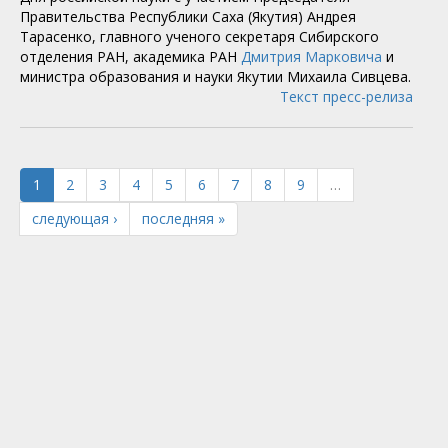
Правительства Республики Саха (Якутия) Андрея
Тарасенко, главного ученого секретаря Сибирского
отделения РАН, академика РАН
Дмитрия Марковича
и
министра образования и науки Якутии Михаила Сивцева.
Текст пресс-релиза
1
2
3
4
5
6
7
8
9
…
следующая ›
последняя »