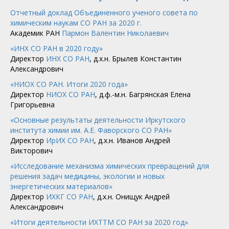
Отчетный доклад Объединенного ученого совета по
химическим наукам СО РАН за 2020 г.
Академик РАН
Пармон Валентин Николаевич
«ИНХ СО РАН в 2020 году»
Директор
ИНХ СО РАН
, д.х.н. Брылев Константин
Александрович
«НИОХ СО РАН. Итоги 2020 года»
Директор
НИОХ СО РАН
, д.ф.-м.н. Багрянская Елена
Григорьевна
«Основные результаты деятельности Иркутского
института химии им. А.Е. Фаворского СО РАН»
Директор
ИрИХ СО РАН
, д.х.н. Иванов Андрей
Викторович
«Исследование механизма химических превращений для
решения задач медицины, экологии и новых
энергетических материалов»
Директор
ИХКГ СО РАН
, д.х.н. Онищук Андрей
Александрович
«Итоги деятельности ИХТТМ СО РАН за 2020 год»