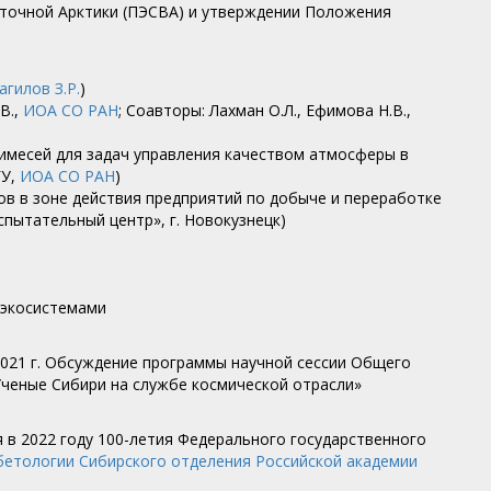
сточной Арктики (ПЭСВА) и утверждении Положения
гилов З.Р.
)
В.,
ИОА СО РАН
; Соавторы: Лахман О.Л., Ефимова Н.В.,
римесей для задач управления качеством атмосферы в
ГУ,
ИОА СО РАН
)
ов в зоне действия предприятий по добыче и переработке
спытательный центр», г. Новокузнецк)
 экосистемами
2021 г. Обсуждение программы научной сессии Общего
Ученые Сибири на службе космической отрасли»
 в 2022 году 100-летия Федерального государственного
бетологии Сибирского отделения Российской академии