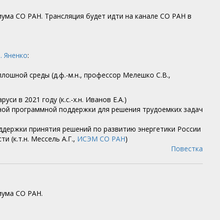
иума СО РАН. Трансляция будет идти на канале СО РАН в
. Яненко
:
ошной среды (д.ф.-м.н., профессор Мелешко С.В.,
и в 2021 году (к.с.-х.н. Иванов Е.А.)
ной программной поддержки для решения трудоемких задач
оддержки принятия решений по развитию энергетики России
 (к.т.н. Мессель А.Г.,
ИСЭМ СО РАН
)
Повестка
диума СО РАН.