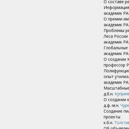
О составе р
Информация 
академик Р
О премии им
академик РА
Проблемы ре
Леса России 
академик РА
Глобальные 
академик Р
О создании 
профессор 
Полифункцио
опыт утилиз
академик Р
Масштабные 
д.б.н.
Куприя
О создании 
д.ф.-м.н.
Чурк
Создание пи
проекты
к.б.н.
Толстик
Об объявлен