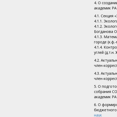
4. О создан
академик Р
4.1. Секция 
4.1.1. Экол
4.1.2. Эколо
Богданова О
4.1.3. Мате
городе (к.ф.-
4.1.4. Конт
углей (д.т.н
4.2. Актуал
член-корре
4.3. Актуал
член-корре
5. О подгот
собрания СО
академик Р
6. О формир
бюджетного
наук