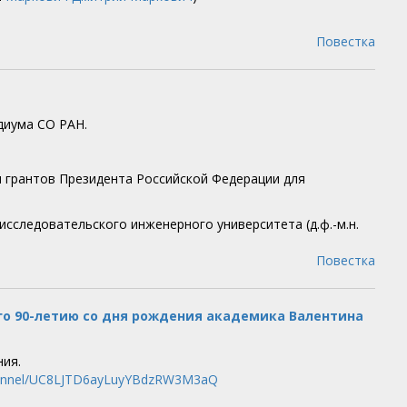
Повестка
диума СО РАН.
я грантов Президента Российской Федерации для
исследовательского инженерного университета (д.ф.-м.н.
Повестка
го 90-летию со дня рождения академика Валентина
ния.
hannel/UC8LJTD6ayLuyYBdzRW3M3aQ