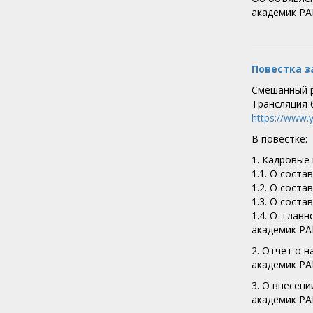
академик РА
Повестка з
Смешанный р
Трансляция 
https://www
В повестке:
1. Кадровые
1.1. О сост
1.2. О сост
1.3. О сост
1.4. О глав
академик Р
2. Отчет о 
академик Р
3. О внесен
академик Р