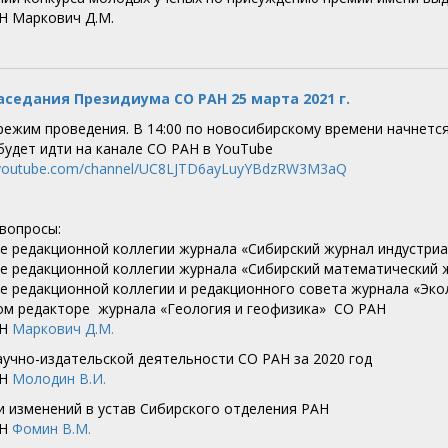
Н Маркович Д.М.
аседания Президиума СО РАН 25 марта 2021 г.
ежим проведения. В 14:00 по новосибирскому времени начнется
будет идти на канале СО РАН в YouTube
.youtube.com/channel/UC8LJTD6ayLuyYBdzRW3M3aQ
 вопросы:
аве редакционной коллегии журнала «Сибирский журнал индустр
аве редакционной коллегии журнала «Сибирский математический
аве редакционной коллегии и редакционного совета журнала «Эк
ном редакторе журнала «Геология и геофизика» СО РАН
АН
Маркович Д.М.
научно-издательской деятельности СО РАН за 2020 год
АН
Молодин В.И.
ии изменений в устав Сибирского отделения РАН
АН
Фомин В.М.