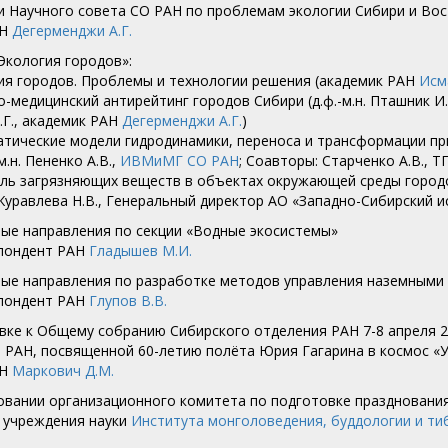
ии Научного совета СО РАН по проблемам экологии Сибири и Во
АН
Дегерменджи А.Г.
«Экология городов»:
огия городов. Проблемы и технологии решения (академик РАН
Исма
го-медицинский антирейтинг городов Сибири (д.ф.-м.н. Пташник И.
.Г., академик РАН
Дегерменджи А.Г.
)
матические модели гидродинамики, переноса и трансформации п
м.н. Пененко А.В.,
ИВМиМГ СО РАН
; Соавторы: Старченко А.В., Т
роль загрязняющих веществ в объектах окружающей среды город
. Журавлева Н.В., Генеральный директор АО «Западно-Сибирский и
ьные направления по секции «Водные экосистемы»
спондент РАН
Гладышев М.И.
ьные направления по разработке методов управления наземными
спондент РАН
Глупов В.В.
овке к Общему собранию Сибирского отделения РАН 7-8 апреля 
 РАН, посвященной 60-летию полёта Юрия Гагарина в космос «
АН
Маркович Д.М.
овании организационного комитета по подготовке празднования
 учреждения науки
Института монголоведения, буддологии и ти