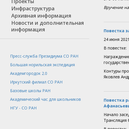
Проекты
Вручение на
Инфраструктура
Архивная информация
Новости и дополнительная
информация
Повестка з
24 июня 202
В повестке:
Пресс-служба
Президиума СО РАН
Награждение
государстве
Большая норильская экспедиция
Контуры пр
Академгородок 2.0
Яковлев Андр
Иркутский филиал СО РАН
Базовые школы РАН
Академический час для школьников
Повестка р
Афанасьевич
НГУ - СО РАН
Начало засед
​Трансляция
В повестке: