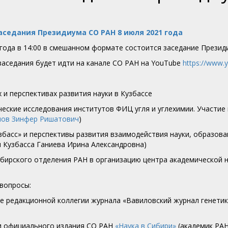
аседания Президиума СО РАН 8 июля 2021 года
 года в 14:00 в смешанном формате состоится заседание Презид
заседания будет идти на канале СО РАН на YouTube
https://www
х и перспективах развития науки в Кузбассе
ические исследования институтов ФИЦ угля и углехимии. Участи
лов Зинфер Ришатович
)
узбасс» и перспективы развития взаимодействия науки, образова
 Кузбасса Ганиева Ирина Александровна)
Сибирского отделения РАН в организацию центра академической 
 вопросы:
аве редакционной коллегии журнала «Вавиловский журнал генети
ии официального издания СО РАН
«Наука в Сибири»
(академик РА