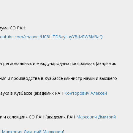
иума СО РАН.
.youtube.com/channel/UC8LJTD6ayLuyYBdzRW3M3aQ
е в региональных и международных программах (академик
ния и производства в Кузбассе (министр науки и высшего
науки в Кузбассе (академик РАН
Конторович Алексей
ки и селекции» СО РАН (академик РАН
Маркович Дмитрий
Н
Маркович Дмитрий Маркович
)