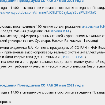
аседания Президиума СО РАН 27 мая 2021 года
 года в 14:00 в смешанном формате состоится заседание Презид
tps://www.youtube.com/channel/UC8LJTD6ayLuyYBdzRW3M3aQ
доклады, посвященные 100-летию со дня рождения
академика Н.Н
. Солдат. Ученый (академик РАН
Фомин В.М.
)
ения метода дифференциальных связей к уравнениям механики спл
ский университет им. Суранари, Накхон Ратчасима, Таиланд)
имени академика В.А. Коптюга, присуждаемой СО РАН и НАН Беларус
ие и применение высокопроизводительных систем интеллектуаль
и биоинформатики (д.т.н. Резник А.Л.,
ИАиЭ СО РАН
)
, технологии и инструментальные средства интеллектуальной п
 учетом требований энергетической и экологической безопасности
аседания Президиума СО РАН 20 мая 2021 года
 года в 14.00 в смешанном формате состоится заседание Прези
просы: