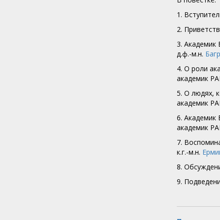
1. Вступите
2. Приветст
3. Академик
д.ф.-м.н.
Баг
4. О роли а
академик Р
5. О людях, 
академик Р
6. Академик
академик Р
7. Воспомин
к.г.-м.н.
Ерми
8. Обсужден
9. Подведен