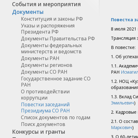
События и мероприятия
Документы
Конституция и законы РФ
Повестка з
Указы и распоряжения
8 июля 2021
Президента РФ
Трансляция 
Документы Правительства РФ
Документы федеральных
В повестке:
министерств и ведомств
1. Об успеха
Документы РАН
Документы регионов
1.1. Академ
Документы CO РАН
РАН
Исмаги
Государственное задание СО
1.2. НОЦ «К
РАН
образования
О противодействии
1.3. Вклад 
коррупции
Эмильевич
)
Повестки заседаний
Президиума СО РАН
2. Кадровые
Список документов по годам
2.1. О сост
Поиск документов
Маркович
)
Конкурсы и гранты
3. О 60-лет