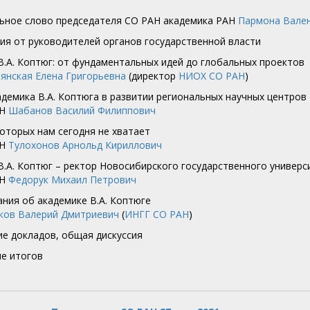
льное слово председателя СО РАН академика РАН
Пармона Вале
вия от руководителей органов государственной власти
 В.А. Коптюг: от фундаментальных идей до глобальных проектов
рянская Елена Григорьевна
(директор
НИОХ СО РАН
)
кадемика В.А. Коптюга в развитии региональных научных центров
АН
Шабанов Василий Филиппович
которых нам сегодня не хватает
АН
Тулохонов Арнольд Кириллович
 В.А. Коптюг – ректор Новосибирского государственного универс
АН
Федорук Михаил Петрович
ания об академике В.А. Коптюге
ков Валерий Дмитриевич
(
ИНГГ СО РАН
)
ие докладов, общая дискуссия
ие итогов