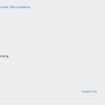
нтина Николаевича
итета
Повестка