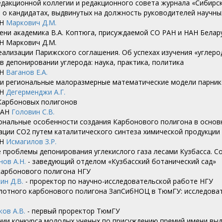
едакционной коллегии и редакционного совета журнала «Сибирс
о кандидатах, выдвинутых на должность руководителей научны
АН
Маркович Д.М.
ени академика В.А. Коптюга, присуждаемой СО РАН и НАН Белару
Н Маркович Д.М.
ализации Парижского соглашения. Об успехах изучения «углеро
в депонировании углерода: наука, практика, политика
Н
Ваганов Е.А.
и региональные малоразмерные математические модели парнико
АН
Дегерменджи А.Г.
Карбоновых полигонов
РАН
Головин С.В.
нальные особенности создания Карбонового полигона в основ
ации СО2 путем каталитического синтеза химической продукции
АН
Исмагилов З.Р.
проблемы депонирования углекислого газа лесами Кузбасса. Со
нов А.Н.
- заведующий отделом «Кузбасский ботанический сад»
карбонового полигона НГУ
ин Д.В.
- проректор по научно-исследовательской работе НГУ
лотного карбонового полигона ЗапСибНОЦ в ТюмГУ: исследоват
ов А.В.
- первый проректор ТюмГУ
ии конкурса молодых ученых по присуждению премий имени вы