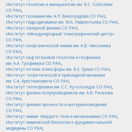
Институт геологии и минералогии им. В.С. Соболева
СО РАН
,
Институт геохимии им. А.П. Виноградова СО РАН
,
Институт гидродинамики им. М.А. Лаврентьева СО РАН
,
Институт лазерной физики СО РАН
,
Институт «Международный томографический центр»
СО РАН
,
Институт неорганической химии им. А.В. Николаева
СО РАН
,
Институт нефтегазовой геологии и геофизики
им. А.А. Трофимука СО РАН
,
Институт оптики атмосферы им. В.Е. Зуева СО РАН
,
Институт теоретической и прикладной механики
им. С.А. Христиановича СО РАН
,
Институт теплофизики им. С.С. Кутателадзе СО РАН
,
Институт физики полупроводников им. А.В. Ржанова
СО РАН
,
Институт физики прочности и материаловедения
СО РАН
,
Институт химии твердого тела и механохимии СО РАН
,
Институт химической биологии и фундаментальной
медицины СО РАН
,