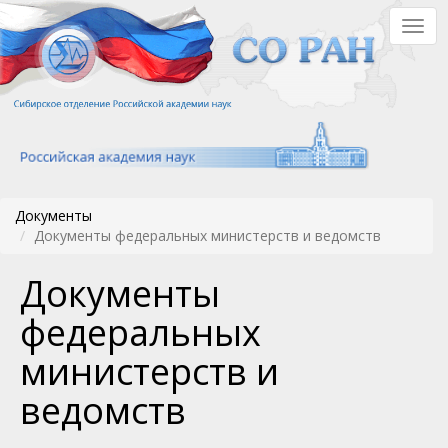
Перейти
Togg
к
navig
основному
содержанию
Документы
Документы федеральных министерств и ведомств
Документы
федеральных
министерств и
ведомств