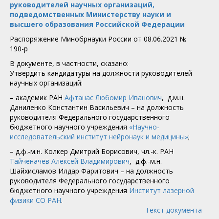
руководителей научных организаций,
подведомственных Министерству науки и
высшего образования Российской Федерации
Распоряжение Минобрнауки России от 08.06.2021 №
190-р
В документе, в частности, сказано:
Утвердить кандидатуры на должности руководителей
научных организаций:
– академик РАН
Афтанас Любомир Иванович
, д.м.н.
Даниленко Константин Васильевич – на должность
руководителя Федерального государственного
бюджетного научного учреждения
«Научно-
исследовательский институт нейронаук и медицины»
;
– д.ф.-м.н. Колкер Дмитрий Борисович, чл.-к. РАН
Тайченачев Алексей Владимирович
, д.ф.-м.н.
Шайхисламов Илдар Фаритович – на должность
руководителя Федерального государственного
бюджетного научного учреждения
Институт лазерной
физики СО РАН
.
Текст документа