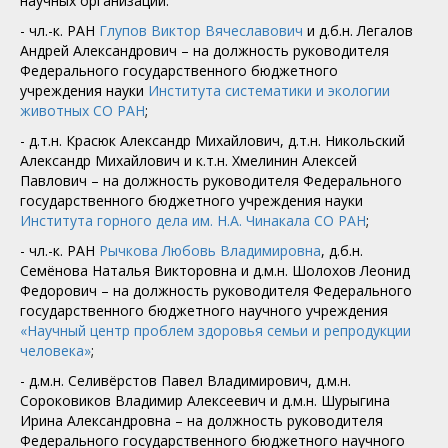
научных организаций:
- чл.-к. РАН
Глупов Виктор Вячеславович
и д.б.н. Легалов
Андрей Александрович – на должность руководителя
Федерального государственного бюджетного
учреждения науки
Института систематики и экологии
животных СО РАН
;
- д.т.н. Красюк Александр Михайлович, д.т.н. Никольский
Александр Михайлович и к.т.н. Хмелинин Алексей
Павлович – на должность руководителя Федерального
государственного бюджетного учреждения науки
Института горного дела им. Н.А. Чинакала СО РАН
;
- чл.-к. РАН
Рычкова Любовь Владимировна
, д.б.н.
Семёнова Наталья Викторовна и д.м.н. Шолохов Леонид
Федорович – на должность руководителя Федерального
государственного бюджетного научного учреждения
«Научный центр проблем здоровья семьи и репродукции
человека»
;
- д.м.н. Селивёрстов Павел Владимирович, д.м.н.
Сороковиков Владимир Алексеевич и д.м.н. Шурыгина
Ирина Александровна – на должность руководителя
Федерального государственного бюджетного научного